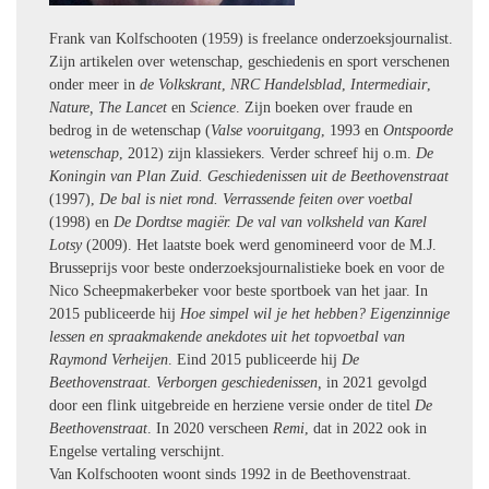
Frank van Kolfschooten (1959) is freelance onderzoeksjournalist.
Zijn artikelen over wetenschap, geschiedenis en sport verschenen
onder meer in
de Volkskrant
,
NRC Handelsblad
,
Intermediair
,
Nature,
The Lancet
en
Science
. Zijn boeken over fraude en
bedrog in de wetenschap (
Valse vooruitgang
, 1993 en
Ontspoorde
wetenschap
, 2012) zijn klassiekers. Verder
schreef hij o.m.
De
Koningin van Plan Zuid. Geschiedenissen uit de
Beethovenstraat
(1997),
De bal is niet rond. Verrassende feiten over voetbal
(1998) en
De Dordtse magiër. De val van volksheld van Karel
Lotsy
(2009). Het laatste boek werd genomineerd voor de M.J.
Brusseprijs voor beste onderzoeksjournalistieke boek en voor de
Nico Scheepmakerbeker voor beste sportboek van het jaar. In
2015 publiceerde hij
Hoe simpel wil je het hebben? Eigenzinnige
lessen en spraakmakende anekdotes uit het topvoetbal van
Raymond Verheijen
. Eind 2015 publiceerde hij
De
Beethovenstraat. Verborgen geschiedenissen,
i
n 2021 gevolgd
door een flink uitgebreide en herziene versie onder de titel
De
Beethovenstraat
. In 2020 verscheen
Remi
, dat in 2022 ook in
Engelse vertaling verschijnt.
V
an Kolfschooten
woont sinds 1992 in de Beethovenstraat.