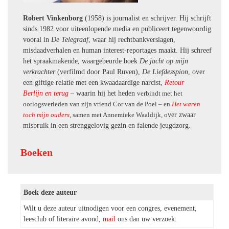
Robert Vinkenborg
(1958) is journalist en schrijver. Hij schrijft
sinds 1982 voor uiteenlopende media en publiceert tegenwoordig
vooral in
De Telegraaf
, waar hij rechtbankverslagen,
misdaadverhalen en human interest-reportages maakt. Hij schreef
het spraakmakende, waargebeurde boek
De jacht op mijn
verkrachter
(verfilmd door Paul Ruven),
De Liefdesspion
, over
een giftige relatie met een kwaadaardige narcist,
Retour
Berlijn en terug
– waarin hij het heden
verbindt
met het
oorlogsverleden van zijn vriend Cor van de Poel – en
Het waren
toch mijn ouders
, samen met Annemieke Waaldijk, o
ver zwaar
misbruik in een strenggelovig gezin en falende jeugdzorg.
Boeken
Boek deze auteur
Wilt u deze auteur uitnodigen voor een congres, evenement,
leesclub of literaire avond,
mail
ons dan uw verzoek.