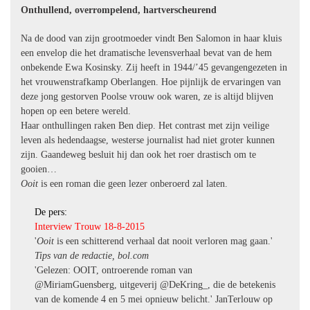
Onthullend, overrompelend, hartverscheurend
Na de dood van zijn grootmoeder vindt Ben Salomon in haar kluis
een envelop die het dramatische levensverhaal bevat van de hem
onbekende Ewa Kosinsky. Zij heeft in 1944/’45 gevangengezeten in
het vrouwenstrafkamp Oberlangen. Hoe pijnlijk de ervaringen van
deze jong gestorven Poolse vrouw ook waren, ze is altijd blijven
hopen op een betere wereld.
Haar onthullingen raken Ben diep. Het contrast met zijn veilige
leven als hedendaagse, westerse journalist had niet groter kunnen
zijn. Gaandeweg besluit hij dan ook het roer drastisch om te
gooien…
Ooit
is een roman die geen lezer onberoerd zal laten.
De pers:
Interview Trouw 18-8-2015
'
Ooit
is een schitterend verhaal dat nooit verloren mag gaan.'
Tips van de redactie, bol.com
'Gelezen: OOIT, ontroerende roman van
@MiriamGuensberg, uitgeverij @DeKring_, die de betekenis
van de komende 4 en 5 mei opnieuw belicht.' JanTerlouw op