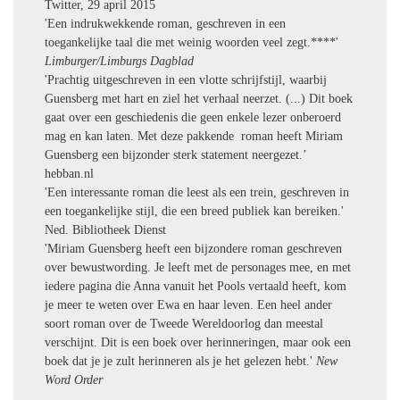
Twitter, 29 april 2015
'Een indrukwekkende roman, geschreven in een
toegankelijke taal die met weinig woorden veel zegt.****'
Limburger/Limburgs Dagblad
'Prachtig uitgeschreven in een vlotte schrijfstijl, waarbij
Guensberg met hart en ziel het verhaal neerzet. (...)
Dit boek
gaat over een geschiedenis die geen enkele lezer onberoerd
mag en kan laten. Met deze pakkende roman heeft Miriam
Guensberg een bijzonder sterk statement neergezet.
’
hebban.nl
'Een interessante roman die leest als een trein, geschreven in
een toegankelijke stijl, die een breed publiek kan bereiken.'
Ned. Bibliotheek Dienst
'Miriam Guensberg heeft een bijzondere roman geschreven
over bewustwording. Je leeft met de personages mee, en met
iedere pagina die Anna vanuit het Pools vertaald heeft, kom
je meer te weten over Ewa en haar leven. Een heel ander
soort roman over de Tweede Wereldoorlog dan meestal
verschijnt. Dit is een boek over herinneringen, maar ook een
boek dat je je zult herinneren als je het gelezen hebt.'
New
Word Order