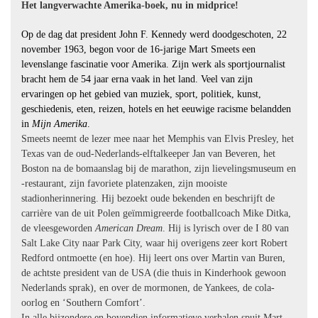
Het langverwachte Amerika-boek, nu in midprice!
Op de dag dat president John F. Kennedy werd doodgeschoten, 22
november 1963, begon voor de 16-jarige Mart Smeets een
levenslange fascinatie voor Amerika. Zijn werk als sportjournalist
bracht hem de 54 jaar erna vaak in het land. Veel van zijn
ervaringen op het gebied van muziek, sport, politiek, kunst,
geschiedenis, eten, reizen, hotels en het eeuwige racisme belandden
in
Mijn Amerika
.
Smeets neemt de lezer mee naar het Memphis van Elvis Presley, het
Texas van de oud-Nederlands-elftalkeeper Jan van Beveren, het
Boston na de bomaanslag bij de marathon, zijn lievelingsmuseum en
-restaurant, zijn favoriete platenzaken, zijn mooiste
stadionherinnering. Hij bezoekt oude bekenden en beschrijft de
carrière van de uit Polen geïmmigreerde footballcoach Mike Ditka,
de vleesgeworden
American Dream
. Hij is lyrisch over de I 80 van
Salt Lake City naar Park City, waar hij overigens zeer kort Robert
Redford ontmoette (en hoe). Hij leert ons over Martin van Buren,
de achtste president van de USA (die thuis in Kinderhook gewoon
Nederlands sprak), en over de mormonen, de Yankees, de cola-
oorlog en ‘Southern Comfort’.
In alle bijzondere en bovendien informatieve verhalen spuit Mart