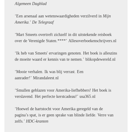
Algemeen Dagblad
‘Een arsenaal aan wetenswaardigheden verzilverd in
Mijn
Amerika
.’
De Telegraaf
‘Mart Smeets overtreft zichzelf in dit uitstekende reisboek
over de Verenigde Staten.****’ Allesoverboekenschrijvers.nl
‘Ik heb van Smeets' ervaringen genoten. Het boek is alleszins
de moeite waard er kennis van te nemen.’ blikopdewereld.nl
‘Mooie verhalen. Ik was blij verrast. Een
aanrader!’ Mirandaleest.nl
‘Smullen geblazen voor Amerika-liefhebbers! Het boek is
verslavend. Het perfecte kerstcadeau!’ usa365.nl
‘Hoewel de hartstocht voor Amerika geregeld van de
pagina’s spat, is er geen sprake van blinde liefde. Verre van
zelfs.’
HDC-kranten