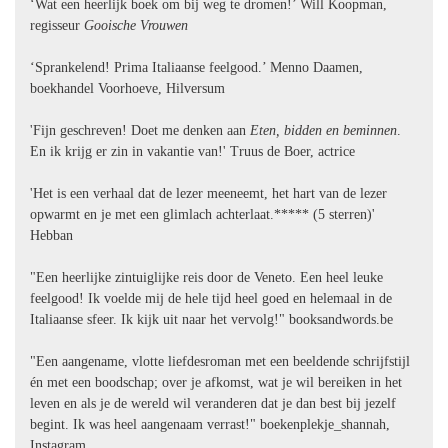
‘Wat een heerlijk boek om bij weg te dromen!’ Will Koopman,
regisseur
Gooische Vrouwen
‘Sprankelend! Prima Italiaanse feelgood.’ Menno Daamen,
boekhandel Voorhoeve, Hilversum
'Fijn geschreven! Doet me denken aan
Eten, bidden en beminnen
.
En ik krijg er zin in vakantie van!' Truus de Boer, actrice
'Het is een verhaal dat de lezer meeneemt, het hart van de lezer
opwarmt en je met een glimlach achterlaat.***** (5 sterren)'
Hebban
"Een heerlijke zintuiglijke reis door de Veneto. Een heel leuke
feelgood! Ik voelde mij de hele tijd heel goed en helemaal in de
Italiaanse sfeer. Ik kijk uit naar het vervolg!" booksandwords.be
"Een aangename, vlotte liefdesroman met een beeldende schrijfstijl
én met een boodschap; over je afkomst, wat je wil bereiken in het
leven en als je de wereld wil veranderen dat je dan best bij jezelf
begint. Ik was heel aangenaam verrast!" boekenplekje_shannah,
Instagram