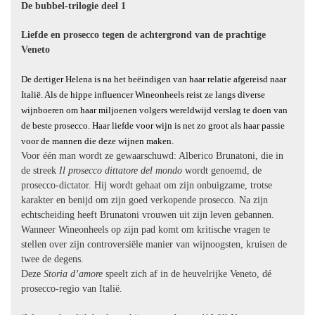
De bubbel-trilogie deel 1
Liefde en prosecco tegen de achtergrond van de prachtige
Veneto
De dertiger Helena is na het beëindigen van haar relatie afgereisd naar
Italië. Als de hippe influencer Wineonheels reist ze langs diverse
wijnboeren om haar miljoenen volgers wereldwijd verslag te doen van
de beste prosecco. Haar liefde voor wijn is net zo groot als haar passie
voor de mannen die deze wijnen maken.
Voor één man wordt ze gewaarschuwd: Alberico Brunatoni, die in
de streek
Il prosecco dittatore del mondo
wordt genoemd, de
prosecco-dictator. Hij wordt gehaat om zijn onbuigzame, trotse
karakter en benijd om zijn goed verkopende prosecco. Na zijn
echtscheiding heeft Brunatoni vrouwen uit zijn leven gebannen.
Wanneer Wineonheels op zijn pad komt om kritische vragen te
stellen over zijn controversiële manier van wijnoogsten, kruisen de
twee de degens.
Deze
Storia d’amore
speelt zich af in de heuvelrijke Veneto, dé
prosecco-regio van Italië.