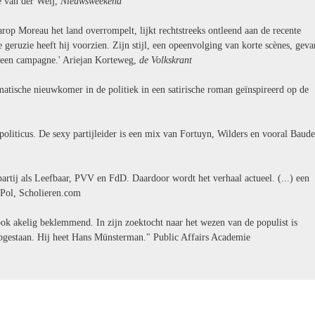
ke van der Weij,
Nieuwsweekend
rop Moreau het land overrompelt, lijkt rechtstreeks ontleend aan de recente
eruzie heeft hij voorzien. Zijn stijl, een opeenvolging van korte scènes, gev
n een campagne.' Ariejan Korteweg,
de Volkskrant
atische nieuwkomer in de politiek in een satirische roman geïnspireerd op de
iticus. De sexy partijleider is een mix van Fortuyn, Wilders en vooral Baudet
partij als Leefbaar, PVV en FdD. Daardoor wordt het verhaal actueel. (...) een
 Pol, Scholieren.com
ook akelig beklemmend. In zijn zoektocht naar het wezen van de populist is
 opgestaan. Hij heet Hans Münsterman." Public Affairs Academie