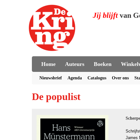
Jij blijft
van G
Home
Auteurs
Boeken
Winkel
Nieuwsbrief
Agenda
Catalogus
Over ons
St
De populist
Scherpe
Schrijf
James M