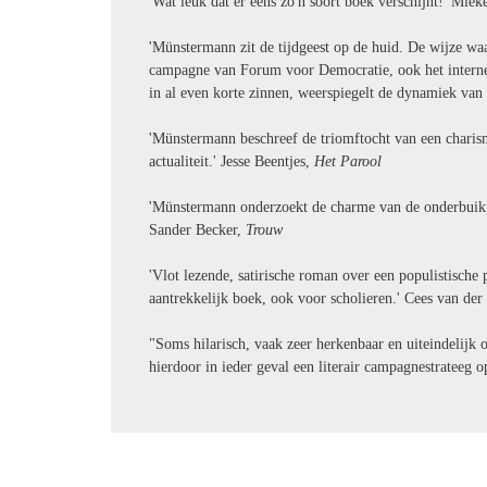
'Wat leuk dat er eens zó'n soort boek verschijnt!' Mie
'Münstermann zit de tijdgeest op de huid. De wijze waa
campagne van Forum voor Democratie, ook het interne g
in al even korte zinnen, weerspiegelt de dynamiek va
'Münstermann beschreef de triomftocht van een charism
actualiteit.' Jesse Beentjes,
Het Parool
'Münstermann onderzoekt de charme van de onderbuikpol
Sander Becker,
Trouw
'Vlot lezende, satirische roman over een populistische 
aantrekkelijk boek, ook voor scholieren.' Cees van der
"Soms hilarisch, vaak zeer herkenbaar en uiteindelijk 
hierdoor in ieder geval een literair campagnestrateeg