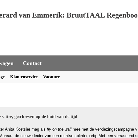
erard van Emmerik: BruutTAAL Regenboo
wagen
Contact
age
Klantenservice
Vacature
 satire, geschreven op de huid van de tijd
ster Anita Koetsier mag als
fly on the wall
mee met de verkiezingscampagne v
oreau, de nieuwe leider van een rechtse splinterpartij. Met een verrassend s