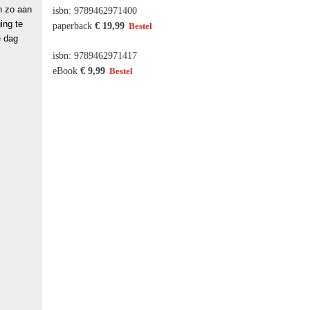
n zo aan
isbn: 9789462971400
ing te
paperback
€ 19,99
e dag
isbn: 9789462971417
eBook
€ 9,99