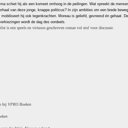
ma schiet hij als een komeet omhoog in de peilingen. Wat spreekt de mense
verhaal van deze jonge, knappe politicus? In zijn ambities om een brede beweg
 mobiliseert hij ook tegenkrachten. Moreau is geliefd, gevreesd én gehaat. D
verkiezingen wordt de dag des oordeels.
list
is een speels en virtuoos geschreven roman vol stof voor discussie.
o bij
VPRO Boeken
eken