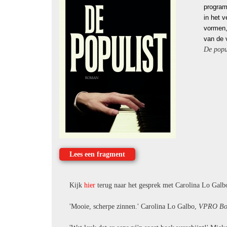
program
in het 
vormen,
van de 
De popu
Lees een fragment
Kijk
hier
terug naar het gesprek met Carolina Lo Galb
'Mooie, scherpe zinnen.' Carolina Lo Galbo,
VPRO Bo