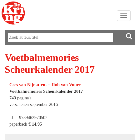
Toggle
navigati
Voetbalmemories
Scheurkalender 2017
Cees van Nijnatten
en
Rob van Vuure
Voetbalmemories Scheurkalender 2017
740 pagina's
verschenen september 2016
isbn: 9789462970502
paperback
€ 14,95