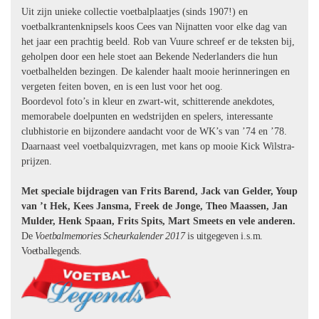
Uit zijn unieke collectie voetbalplaatjes (sinds 1907!) en
voetbalkrantenknipsels koos Cees van Nijnatten voor elke dag van
het jaar een prachtig beeld. Rob van Vuure schreef er de teksten bij,
geholpen door een hele stoet aan Bekende Nederlanders die hun
voetbalhelden bezingen. De kalender haalt mooie herinneringen en
vergeten feiten boven, en is een lust voor het oog.
Boordevol foto’s in kleur en zwart-wit, schitterende anekdotes,
memorabele doelpunten en wedstrijden en spelers, interessante
clubhistorie en bijzondere aandacht voor de WK’s van ’74 en ’78.
Daarnaast veel voetbalquizvragen, met kans op mooie Kick Wilstra-
prijzen.
Met speciale bijdragen van Frits Barend, Jack van Gelder, Youp
van ’t Hek, Kees Jansma, Freek de Jonge, Theo Maassen, Jan
Mulder, Henk Spaan, Frits Spits, Mart Smeets en vele anderen.
De
Voetbalmemories Scheurkalender 2017
is uitgegeven i.s.m.
Voetballegends.