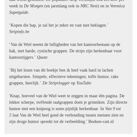
week in
De Morgen
(en jarenlang ook in
NRC Next
) en in
Veronica
Superguide
.
‘Kopen die hap, je zal het je zeker en vast niet beklagen.’
Stripinfo.be
‘Van de Wiel neemt de lulligheden van het kantoorbestaan op de
hak, met harde, cynische grappen. De strips zijn herkenbaar voor
kantoortijgers.’
Quote
‘Bij het lezen van dit boekje ben ik heel vaak hard in lachen
uitgebarsten. Simpele, effectieve tekeningen, toffe humor, rake
grappen, heerlijk.’
De Stripvlogger
op
YouTube
'Knap, hoeveel van de Wiel weet te zeggen in maar één pagina. De
lekker scherpe, treffende taalgrappen doen je grinniken. Zijn directe
humor met een knipoog is soms pijnlijk herkenbaar. In
Van 9 tot
5
laat Van de Wiel heel goed de verhouding tussen mensen zien en
zijn droge humor spreekt tot de verbeelding.' Boeken-cast.nl