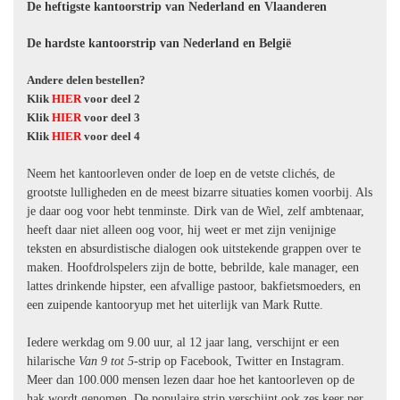
De heftigste kantoorstrip van Nederland en Vlaanderen
De hardste kantoorstrip van Nederland en België
Andere delen bestellen?
Klik
HIER
voor deel 2
Klik
HIER
voor deel 3
Klik
HIER
voor deel 4
Neem het kantoorleven onder de loep en de vetste clichés, de
grootste lulligheden en de meest bizarre situaties komen voorbij. Als
je daar oog voor hebt tenminste. Dirk van de Wiel, zelf ambtenaar,
heeft daar niet alleen oog voor, hij weet er met zijn venijnige
teksten en absurdistische dialogen ook uitstekende grappen over te
maken. Hoofdrolspelers zijn de botte, bebrilde, kale manager, een
lattes drinkende hipster, een afvallige pastoor, bakfietsmoeders, en
een zuipende kantooryup met het uiterlijk van Mark Rutte.
Iedere werkdag om 9.00 uur, al 12 jaar lang, verschijnt er een
hilarische
Van 9 tot 5
-strip op Facebook, Twitter en Instagram.
Meer dan 100.000 mensen lezen daar hoe het kantoorleven op de
hak wordt genomen. De populaire strip verschijnt ook zes keer per