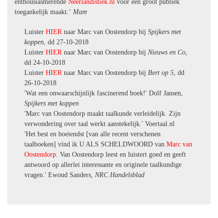
enthousiasmerende
Neerlandistiek.nl
voor een groot publiek
toegankelijk maakt.’
Mare
Luister
HIER
naar Marc van Oostendorp bij
Spijkers met
koppen
, dd 27-10-2018
Luister
HIER
naar Marc van Oostendorp bij
Nieuws en Co
,
dd 24-10-2018
Luister
HIER
naar Marc van Oostendorp bij
Bert op 5
, dd
26-10-2018
'Wat een onwaarschijnlijk fascinerend boek!' Dolf Jansen,
Spijkers met koppen
'Marc van Oostendorp maakt taalkunde verleidelijk. Zijn
verwondering over taal werkt aanstekelijk.' Voertaal.nl
'Het best en boeiendst [van alle recent verschenen
taalboeken] vind ik U ALS SCHELDWOORD van
Marc van
Oostendorp
. Van Oostendorp leest en luistert goed en geeft
antwoord op allerlei interessante en originele taalkundige
vragen.' Ewoud Sanders,
NRC Handelsblad