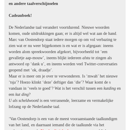
en andere taalverschijnselen
Cadeauboek!
De Nederlandse taal verandert voortdurend. Nieuwe woorden
komen, oude uitdrukkingen gaan; er is altijd wel wat aan de hand.
Marc van Oostendorp staat iedere morgen op om vol verbazing te
zien wat er nu weer bijgekomen is en wat er is afgegaan: ineens
worden alom spreekwoorden afgekort, bijvoorbeeld tot ‘een
gevalletje aap-mouw’, ineens blijkt iedereen
alstu
te zingen als
antwoord op ‘dank u’, en ineens worden veel Twitter-conversaties
geopend met ‘ok, draadje’.
Maar er is meer om je over te verwonderen. Is ‘mwah’ het nieuwe
‘tsja’? Hoezo klinkt ‘deze’ deftiger dan ‘die’? Waar komt de s
vandaan in ‘veels te goed’? Wat is het verschil tussen een
kutding
en
een
kut ding
?
U als scheldwoord
is een verrassende, leerzame en vermakelijke
lofzang op de Nederlandse taal.
‘Van Oostendorp is een van de meest vooraanstaande taalkundigen
van het land, en daarnaast iemand die de taalkunde via het