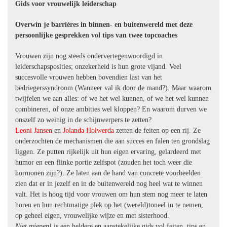
Gids voor vrouwelijk leiderschap
Overwin je barrières in binnen- en buitenwereld met deze
persoonlijke gesprekken vol tips van twee topcoaches
Vrouwen zijn nog steeds ondervertegenwoordigd in
leiderschapsposities; onzekerheid is hun grote vijand. Veel
succesvolle vrouwen hebben bovendien last van het
bedriegerssyndroom (Wanneer val ik door de mand?). Maar waarom
twijfelen we aan alles: of we het wel kunnen, of we het wel kunnen
combineren, of onze ambities wel kloppen? En waarom durven we
onszelf zo weinig in de schijnwerpers te zetten?
Leoni Jansen
en
Jolanda Holwerda
zetten de feiten op een rij. Ze
onderzochten de mechanismen die aan succes en falen ten grondslag
liggen. Ze putten rijkelijk uit hun eigen ervaring, gelardeerd met
humor en een flinke portie zelfspot (zouden het toch weer die
hormonen zijn?). Ze laten aan de hand van concrete voorbeelden
zien dat er in jezelf en in de buitenwereld nog heel wat te winnen
valt. Het is hoog tijd voor vrouwen om hun stem nog meer te laten
horen en hun rechtmatige plek op het (wereld)toneel in te nemen,
op geheel eigen, vrouwelijke wijze en met sisterhood.
Niet miepen!
is een heldere en aanstekelijke gids vol feiten, tips en