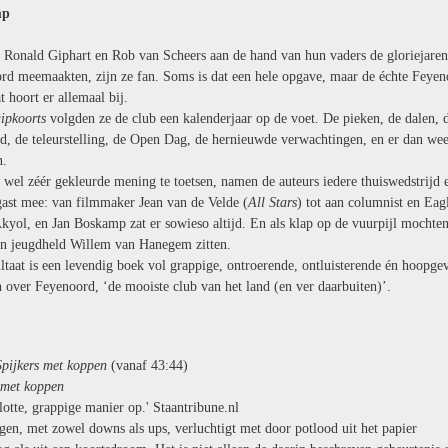
mp
s Ronald Giphart en Rob van Scheers aan de hand van hun vaders de gloriejare
rd meemaakten, zijn ze fan. Soms is dat een hele opgave, maar de échte Feye
t hoort er allemaal bij.
ipkoorts
volgden ze de club een kalenderjaar op de voet. De pieken, de dalen, 
nd, de teleurstelling, de Open Dag, de hernieuwde verwachtingen, en er dan wee
n.
wel zéér gekleurde mening te toetsen, namen de auteurs iedere thuiswedstrijd 
gast mee: van filmmaker Jean van de Velde (
All Stars
) tot aan columnist en Eag
kyol, en Jan Boskamp zat er sowieso altijd. En als klap op de vuurpijl mochten
un jeugdheld Willem van Hanegem zitten.
ltaat is een levendig boek vol grappige, ontroerende, ontluisterende én hoopge
 over Feyenoord, ‘de mooiste club van het land (en ver daarbuiten)’.
Spijkers met koppen
(vanaf 43:44)
 met koppen
lotte, grappige manier op.' Staantribune.nl
gen, met zowel downs als ups, verluchtigt met door potlood uit het papier