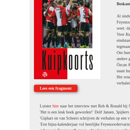
Boska
Al sind
Feyenoo
weet: da
Voor
Ku
eindsta
tegenaa
Om hun 
andere 
Özcan A
naast h
Het resu
verhalen
Lees een fragment
Luister
hier
naar het interview met Rob & Ronald bij
'Het is een leuk boek geworden!' Dolf Jansen,
Spijkers
'Giphart en van Scheers schrijven de verhalen op een v
'Een bijna-kalenderjaar vol heerlijke Feyenoordervarin