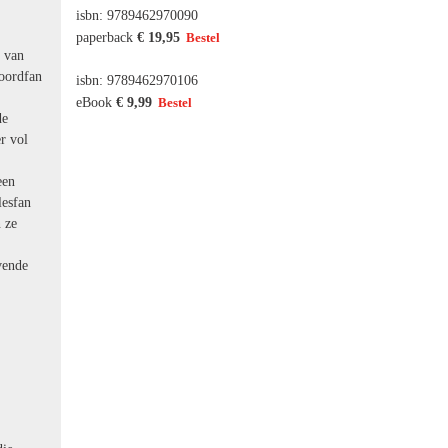
isbn: 9789462970090
paperback
€ 19,95
n van
noordfan
isbn: 9789462970106
eBook
€ 9,99
de
r vol
een
lesfan
 ze
vende