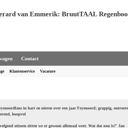
erard van Emmerik: BruutTAAL Regenboo
wagen
Contact
age
Klantenservice
Vacature
yenoordfans in hart en nieren over een jaar Feyenoord; grappig, ontroer
terend, hoopvol
 volgend seizoen zitten we er gewoon allemaal weer. Wat dat nou is?’ Jan