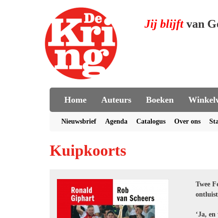
Jij blijft
van G
Home
Auteurs
Boeken
Winkel
Nieuwsbrief
Agenda
Catalogus
Over ons
St
Kuipkoorts
Twee Fe
ontluis
‘Ja, en