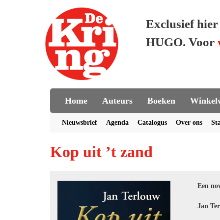
Exclusief hie
HUGO. Voor
Home
Auteurs
Boeken
Winkel
Nieuwsbrief
Agenda
Catalogus
Over ons
St
Kop uit ’t zand
Een nov
Jan Ter