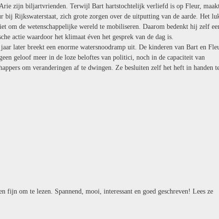
Arie zijn biljartvrienden. Terwijl Bart hartstochtelijk verliefd is op Fleur, maak
r bij Rijkswaterstaat, zich grote zorgen over de uitputting van de aarde. Het l
niet om de wetenschappelijke wereld te mobiliseren. Daarom bedenkt hij zelf ee
che actie waardoor het klimaat éven het gesprek van de dag is.
 jaar later breekt een enorme watersnoodramp uit. De kinderen van Bart en Fle
een geloof meer in de loze beloftes van politici, noch in de capaciteit van
happers om veranderingen af te dwingen. Ze besluiten zelf het heft in handen t
n fijn om te lezen. Spannend, mooi, interessant en goed geschreven! Lees ze