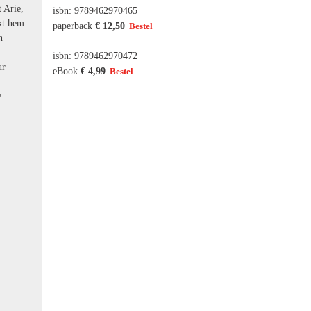
t Arie,
isbn: 9789462970465
ukt hem
paperback
€ 12,50
n
isbn: 9789462970472
ur
eBook
€ 4,99
e