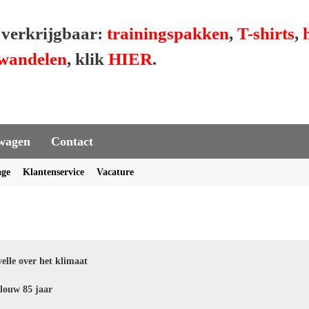
r verkrijgbaar:
trainingspakken
,
T-shirts
,
wandelen
, klik
HIER
.
wagen
Contact
age
Klantenservice
Vacature
elle over het klimaat
louw 85 jaar