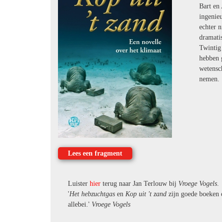
Bart en 
ingenieu
echter 
dramatis
Twintig
hebben g
wetensc
nemen.
Lees een fragment
Luister
hier
terug naar Jan Terlouw bij
Vroege Vogels
.
'
Het hebzuchtgas
en
Kop uit 't zand
zijn goede boeken e
allebei.'
Vroege Vogels