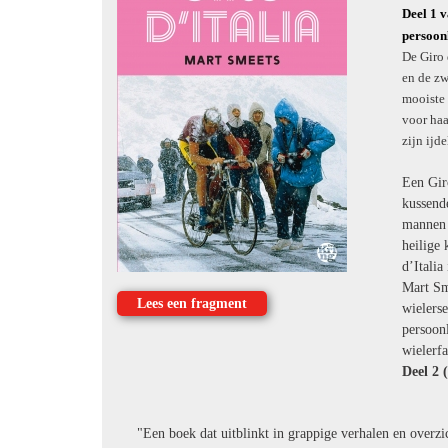
Deel 1 
persoon
De Giro 
en de zw
mooiste 
voor haan
zijn ijd
Een Gir
kussend
mannen 
heilige 
d’Italia
Mart Sm
Lees een fragment
wielers
persoonl
wielerfa
Deel 2 
"Een boek dat uitblinkt in grappige verhalen en overzic