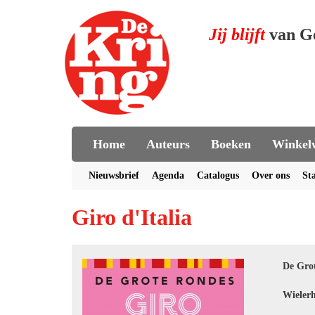
Jij blijft
van G
Home
Auteurs
Boeken
Winkel
Nieuwsbrief
Agenda
Catalogus
Over ons
St
Giro d'Italia
De Grot
Wielerh