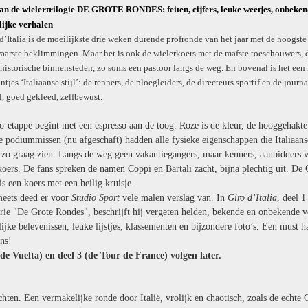
van de wielertrilogie DE GROTE RONDES: feiten, cijfers, leuke weetjes, onbeken
lijke verhalen
d’Italia is de moeilijkste drie weken durende profronde van het jaar met de hoogste
aarste beklimmingen. Maar het is ook de wielerkoers met de mafste toeschouwers, 
historische binnensteden, zo soms een pastoor langs de weg. En bovenal is het een
tjes ‘Italiaanse stijl’: de renners, de ploegleiders, de directeurs sportif en de journa
el, goed gekleed, zelfbewust.
o-etappe begint met een espresso aan de toog. Roze is de kleur, de hooggehakte
e podiummissen (nu afgeschaft) hadden alle fysieke eigenschappen die Italiaans
zo graag zien. Langs de weg geen vakantiegangers, maar kenners, aanbidders 
koers. De fans spreken de namen Coppi en Bartali zacht, bijna plechtig uit. De 
 is een koers met een heilig kruisje.
eets deed er voor
Studio Sport
vele malen verslag van. In
Giro d’Italia
, deel 1
erie "De Grote Rondes", beschrijft hij vergeten helden, bekende en onbekende v
ijke belevenissen, leuke lijstjes, klassementen en bijzondere foto’s. Een must 
ns!
(de Vuelta) en deel 3 (de Tour de France) volgen later.
hten. Een vermakelijke ronde door Italië, vrolijk en chaotisch, zoals de echte 