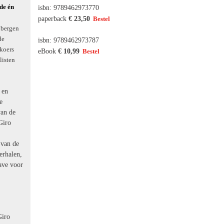
de én
isbn: 9789462973770
paperback
€ 23,50
 bergen
de
isbn: 9789462973787
 koers
eBook
€ 10,99
listen
 en
e
van de
Giro
 van de
erhalen,
have voor
Giro