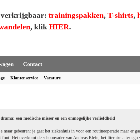
r verkrijgbaar:
trainingspakken
,
T-shirts
,
wandelen
, klik
HIER
.
wagen
Contact
age
Klantenservice
Vacature
drama: een medische misser en een onmogelijke verliefdheid
je maar gebeuren: je gaat het ziekenhuis in voor een routineoperatie maar er gaa
t fout. Het overkomt de schoonvader van Andreas Klein, het literaire alter ego 