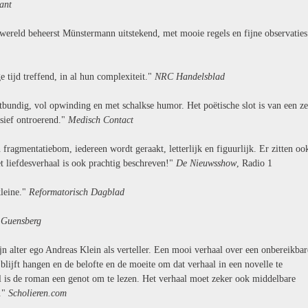
ant
 wereld beheerst Münstermann uitstekend, met mooie regels en fijne observaties
 tijd treffend, in al hun complexiteit."
NRC Handelsblad
tbundig, vol opwinding en met schalkse humor. Het poëtische slot is van een z
ssief ontroerend."
Medisch Contact
n fragmentatiebom, iedereen wordt geraakt, letterlijk en figuurlijk. Er zitten oo
et liefdesverhaal is ook prachtig beschreven!"
De Nieuwsshow
, Radio 1
leine."
Reformatorisch Dagblad
 Guensberg
 alter ego Andreas Klein als verteller. Een mooi verhaal over een onbereikbar
blijft hangen en de belofte en de moeite om dat verhaal in een novelle te
gel is de roman een genot om te lezen. Het verhaal moet zeker ook middelbare
."
Scholieren.com