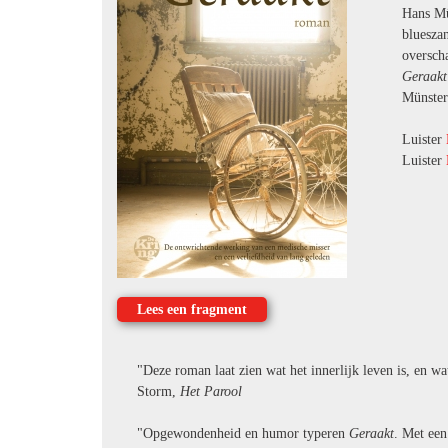
Hans Mü
blueszan
overscha
Geraakt
Münste
Luister
Luister
Lees een fragment
"Deze roman laat zien wat het innerlijk leven is, en wa
Storm,
Het Parool
"Opgewondenheid en humor typeren
Geraakt
. Met een