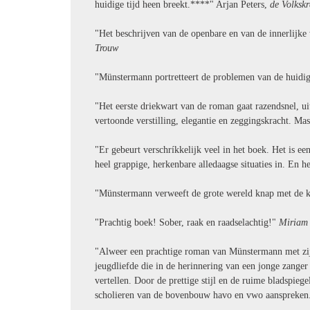
huidige tijd heen breekt.****" Arjan Peters,
de Volkskr
"Het beschrijven van de openbare en van de innerlijke
Trouw
"Münstermann portretteert de problemen van de huidige
"Het eerste driekwart van de roman gaat razendsnel, ui
vertoonde verstilling, elegantie en zeggingskracht. Ma
"Er gebeurt verschríkkelijk veel in het boek. Het is ee
heel grappige, herkenbare alledaagse situaties in. En h
"Münstermann verweeft de grote wereld knap met de k
"Prachtig boek! Sober, raak en raadselachtig!"
Miriam
"Alweer een prachtige roman van Münstermann met zijn
jeugdliefde die in de herinnering van een jonge zanger 
vertellen. Door de prettige stijl en de ruime bladspie
scholieren van de bovenbouw havo en vwo aanspreken