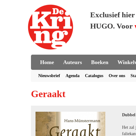
Exclusief hie
HUGO. Voor
Home
Auteurs
Boeken
Winkel
Nieuwsbrief
Agenda
Catalogus
Over ons
St
Geraakt
Dubbel 
Het zal 
faliekan