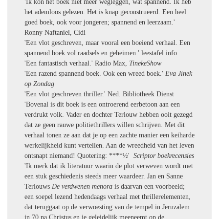
'Ik kon het boek niet meer wegleggen, wát spannend. Ik heb
het ademloos gelezen. Het is knap geconstrueerd. Een heel
goed boek, ook voor jongeren; spannend en leerzaam.'
Ronny Naftaniel, Cidi
'Een vlot geschreven, maar vooral een boeiend verhaal. Een
spannend boek vol raadsels en geheimen.' leestafel.info
'Een fantastisch verhaal.' Radio Max,
TinekeShow
'Een razend spannend boek. Ook een wreed boek.'
Eva Jinek
op Zondag
'Een vlot geschreven thriller.' Ned. Bibliotheek Dienst
'Bovenal is dit boek is een ontroerend eerbetoon aan een
verdrukt volk. Vader en dochter Terlouw hebben ooit gezegd
dat ze geen rauwe politiethrillers willen schrijven. Met dit
verhaal tonen ze aan dat je op een zachte manier een keiharde
werkelijkheid kunt vertellen. Aan de wreedheid van het leven
ontsnapt niemand! Quotering: ****½'
Scriptor boekrecensies
'Ik merk dat ik literatuur waarin de plot verweven wordt met
een stuk geschiedenis steeds meer waardeer. Jan en Sanne
Terlouws
De verdwenen menora
is daarvan een voorbeeld;
een soepel lezend hedendaags verhaal met thrillerelementen,
dat teruggaat op de verwoesting van de tempel in Jeruzalem
in 70 na Christus en je geleidelijk meeneemt op de