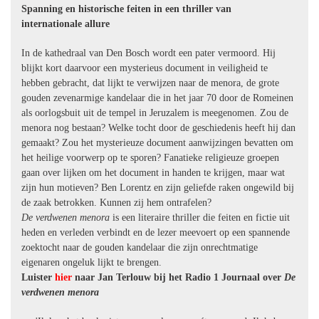
Spanning en historische feiten in een thriller van
internationale allure
In de kathedraal van Den Bosch wordt een pater vermoord. Hij
blijkt kort daarvoor een mysterieus document in veiligheid te
hebben gebracht, dat lijkt te verwijzen naar de menora, de grote
gouden zevenarmige kandelaar die in het jaar 70 door de Romeinen
als oorlogsbuit uit de tempel in Jeruzalem is meegenomen. Zou de
menora nog bestaan? Welke tocht door de geschiedenis heeft hij dan
gemaakt? Zou het mysterieuze document aanwijzingen bevatten om
het heilige voorwerp op te sporen? Fanatieke religieuze groepen
gaan over lijken om het document in handen te krijgen, maar wat
zijn hun motieven? Ben Lorentz en zijn geliefde raken ongewild bij
de zaak betrokken. Kunnen zij hem ontrafelen?
De verdwenen menora
is een literaire thriller die feiten en fictie uit
heden en verleden verbindt en de lezer meevoert op een spannende
zoektocht naar de gouden kandelaar die zijn onrechtmatige
eigenaren ongeluk lijkt te brengen.
Luister
hier
naar Jan Terlouw bij het Radio 1 Journaal over
De
verdwenen menora