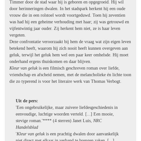
Timmer door de stad waar hij is geboren en opgegroeid. Hij wil
door herinneringen dwalen. In het stadspark herkent hij een oude
vrouw die in een rolstoel wordt voortgeduwd. Toen hij zeventien
was had hij een geheime verhouding met haar; zij was getrouwd en
vijfentwintig jaar ouder. Zij herkent hem niet, ze is haar leven
vergeten.
Deze confrontatie veroorzaakt bij hem de vraag wat zijn eigen leven
betekend heeft, waarom hij zich nooit heeft kunnen overgeven aan
geluk, terwijl het geluk hem wel een paar keer omhelsde. Hij moet
onderhand ergens thuiskomen en daar blijven.
Kleur van geluk
is een filmisch geschreven roman over liefde,
vriendschap en afscheid nemen, met de melancholieke én lichte toon
die zo typerend is voor het literaire werk van Thomas Verbogt.
Uit de pers:
'Een ongebruikelijke, maar zuivere liefdesgeschiedenis in
eenvoudige, luchtige woorden verteld. [...] Een mooie,
stevige roman.'**** (4 sterren) Janet Luis,
NRC
Handelsblad
'
Kleur van geluk
is een prachtig dwalen door aanvankelijk
niet direct met elkaar in verband te brengen zaken. [...]