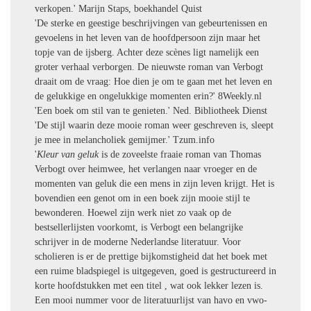
verkopen.' Marijn Staps, boekhandel Quist
'De sterke en geestige beschrijvingen van gebeurtenissen en
gevoelens in het leven van de hoofdpersoon zijn maar het
topje van de ijsberg. Achter deze scènes ligt namelijk een
groter verhaal verborgen. De nieuwste roman van Verbogt
draait om de vraag: Hoe dien je om te gaan met het leven en
de gelukkige en ongelukkige momenten erin?' 8Weekly.nl
'Een boek om stil van te genieten.' Ned. Bibliotheek Dienst
'De stijl waarin deze mooie roman weer geschreven is, sleept
je mee in melancholiek gemijmer.' Tzum.info
'
Kleur van geluk
is de zoveelste fraaie roman van Thomas
Verbogt over heimwee, het verlangen naar vroeger en de
momenten van geluk die een mens in zijn leven krijgt. Het is
bovendien een genot om in een boek zijn mooie stijl te
bewonderen. Hoewel zijn werk niet zo vaak op de
bestsellerlijsten voorkomt, is Verbogt een belangrijke
schrijver in de moderne Nederlandse literatuur. Voor
scholieren is er de prettige bijkomstigheid dat het boek met
een ruime bladspiegel is uitgegeven, goed is gestructureerd in
korte hoofdstukken met een titel , wat ook lekker lezen is.
Een mooi nummer voor de literatuurlijst van havo en vwo-