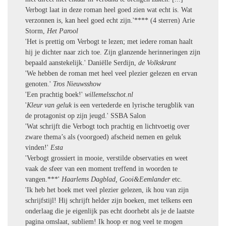
Verbogt laat in deze roman heel goed zien wat echt is. Wat
verzonnen is, kan heel goed echt zijn.'**** (4 sterren) Arie
Storm,
Het Parool
'Het is prettig om Verbogt te lezen; met iedere roman haalt
hij je dichter naar zich toe. Zijn glanzende herinneringen zijn
bepaald aanstekelijk.' Daniëlle Serdijn,
de Volkskrant
'We hebben de roman met heel veel plezier gelezen en ervan
genoten.'
Tros Nieuwsshow
'Een prachtig boek!'
willemelsschot.nl
'
Kleur van geluk
is een vertederde en lyrische terugblik van
de protagonist op zijn jeugd.' SSBA Salon
'Wat schrijft die Verbogt toch prachtig en lichtvoetig over
zware thema’s als (voorgoed) afscheid nemen en geluk
vinden!'
Esta
'Verbogt grossiert in mooie, verstilde observaties en weet
vaak de sfeer van een moment treffend in woorden te
vangen.***'
Haarlems Dagblad, Gooi&Eemlander
etc.
'Ik heb het boek met veel plezier gelezen, ik hou van zijn
schrijfstijl! Hij schrijft helder zijn boeken, met telkens een
onderlaag die je eigenlijk pas echt doorhebt als je de laatste
pagina omslaat, subliem! Ik hoop er nog veel te mogen