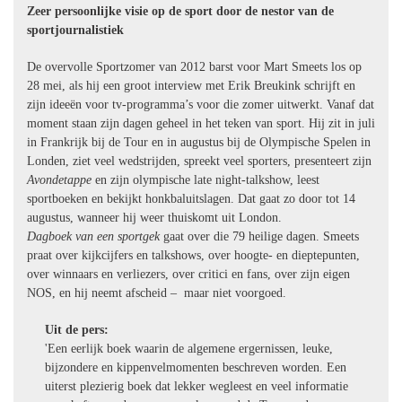
Zeer persoonlijke visie op de sport door de nestor van de
sportjournalistiek
De overvolle Sportzomer van 2012 barst voor Mart Smeets los op
28 mei, als hij een groot interview met Erik Breukink schrijft en
zijn ideeën voor tv-programma’s voor die zomer uitwerkt. Vanaf dat
moment staan zijn dagen geheel in het teken van sport. Hij zit in juli
in Frankrijk bij de Tour en in augustus bij de Olympische Spelen in
Londen, ziet veel wedstrijden, spreekt veel sporters, presenteert zijn
Avondetappe
en zijn olympische late night-talkshow, leest
sportboeken en bekijkt honkbaluitslagen. Dat gaat zo door tot 14
augustus, wanneer hij weer thuiskomt uit London.
Dagboek van een sportgek
gaat over die 79 heilige dagen. Smeets
praat over kijkcijfers en talkshows, over hoogte- en dieptepunten,
over winnaars en verliezers, over critici en fans, over zijn eigen
NOS, en hij neemt afscheid – maar niet voorgoed.
Uit de pers:
'Een eerlijk boek waarin de algemene ergernissen, leuke,
bijzondere en kippenvelmomenten beschreven worden. Een
uiterst plezierig boek dat lekker wegleest en veel informatie